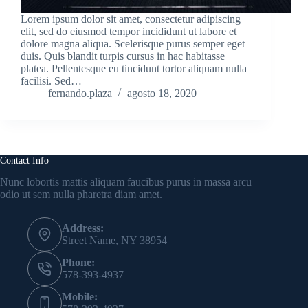
Lorem ipsum dolor sit amet, consectetur adipiscing
elit, sed do eiusmod tempor incididunt ut labore et
dolore magna aliqua. Scelerisque purus semper eget
duis. Quis blandit turpis cursus in hac habitasse
platea. Pellentesque eu tincidunt tortor aliquam nulla
facilisi. Sed…
fernando.plaza
agosto 18, 2020
Contact Info
Nunc lobortis mattis aliquam faucibus purus in massa arcu
odio ut sem nulla pharetra diam amet.
Address:
Street Name, NY 38954
Phone:
578-393-4937
Mobile: